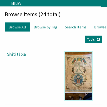
Skip to main content
MILEV
Browse Items (24 total)
Browse All
Browse by Tag
Search Items
Browse
Tools
Siviti tábla