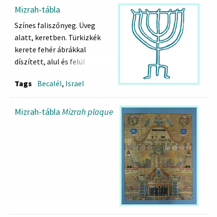
Mizrah-tábla
Színes faliszőnyeg. Üveg
alatt, keretben. Türkizkék
kerete fehér ábrákkal
díszített, alul és felül
középen egy-egy héber szó. A
Tags
Becalél
,
Israel
középső mezőben Ráchel
sírja (Machpela barlang,
Hebron).
Mizrah-tábla
Mizrah plaque