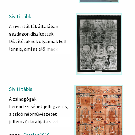
Siviti tábla
A siviti táblák általában
gazdagon díszítettek.
Díszítésüknek olyannak kell
lennie, ami az előimádkozó
figyelmét a zsidó értékekre
összpontosítja, s ezzel is
segíti az imádkozás közbeni
elmélyedést. Jellemzőek a
mikrográfiás ábrázolások,
Siviti tábla
amikor a szent szövegeket
A zsinagógák
nagyon apró betűkkel írva
berendezésének jellegzetes,
különféle absztrakt, növényi,
a zsidó népművészetet
állati vagy emberi figurákká
jellemző darabjai a sivviti
rendezi az írnok. Leibrich
táblák. A sivviti táblák az
Leeb Austerlitzben készített
Tags
Catalog1916