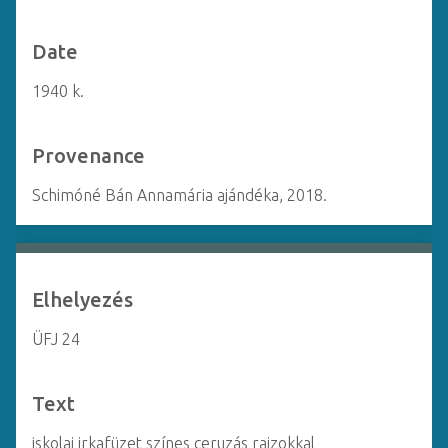
Date
1940 k.
Provenance
Schimóné Bán Annamária ajándéka, 2018.
Elhelyezés
ÜFJ 24
Text
iskolai irkafüzet színes ceruzás rajzokkal