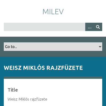
S
k
MILEV
i
p
t
o
m
a
i
n
c
o
WEISZ MIKLÓS RAJZFÜZETE
n
t
e
n
Title
t
Weisz Miklós rajzfüzete