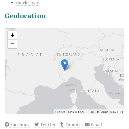
omeka-xml
Geolocation
+
−
Leaflet
| Tiles © Esri — Esri, DeLorme, NAVTEQ
Facebook
Twitter
Tumblr
Email