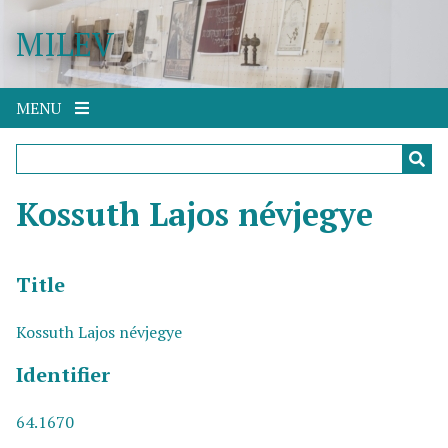
S
MILEV
k
i
p
t
MENU
o
m
a
i
Kossuth Lajos névjegye
n
c
o
Title
n
t
Kossuth Lajos névjegye
e
n
Identifier
t
64.1670