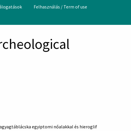
válogatások
Felhasználás / Term of use
rcheological
agyagtáblácska egyiptomi nőalakkal és hieroglif