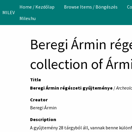
Skip to main content
Home / Kezdőlap
Browse Items / Böngészés
Co
MILEV
Milev.hu
Beregi Ármin rég
collection of Árm
Title
Beregi Ármin régészeti gyűjteménye
/
Archeolo
Creator
Beregi Ármin
Description
A gyűjtemény 28 tárgyból áll, vannak benne külön