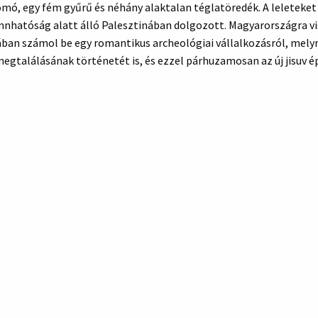
mó, egy fém gyűrű és néhány alaktalan téglatöredék. A leleteket
nhatóság alatt álló Palesztinában dolgozott. Magyarországra vi
n számol be egy romantikus archeológiai vállalkozásról, melynek
gtalálásának történetét is, és ezzel párhuzamosan az új jisuv é