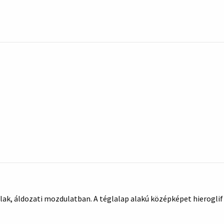
ak, áldozati mozdulatban. A téglalap alakú középképet hieroglif