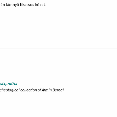
tén könnyű likacsos kőzet.
cts, relics
cheological collection of Ármin Beregi