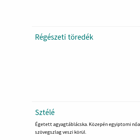
Régészeti töredék
Sztélé
Égetett agyagtáblácska. Közepén egyiptomi nőal
szövegszlag veszi körül.