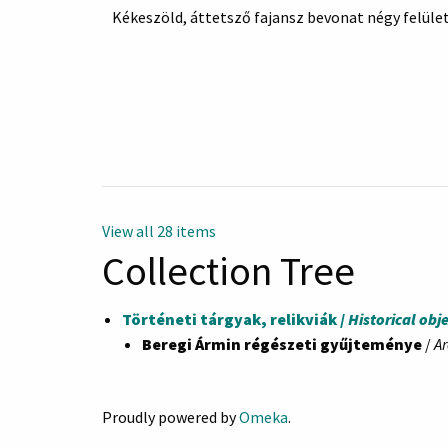
Kékeszöld, áttetsző fajansz bevonat négy felüle
View all 28 items
Collection Tree
Történeti tárgyak, relikviák /
Historical obje
Beregi Ármin régészeti gyűjteménye
/
Ar
Proudly powered by
Omeka
.