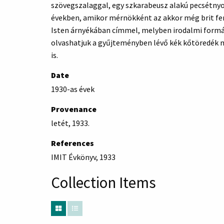
szövegszalaggal, egy szkarabeusz alakú pecsétnyo
években, amikor mérnökként az akkor még brit fen
Isten árnyékában címmel, melyben irodalmi formába
olvashatjuk a gyűjteményben lévő kék kőtöredék me
is.
Date
1930-as évek
Provenance
letét, 1933.
References
IMIT Évkönyv, 1933
Collection Items