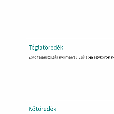
Téglatöredék
Zöld fajanszozás nyomaival. Előlapja egykoron né
Kőtöredék