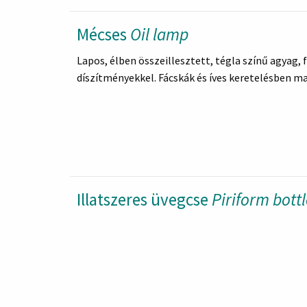
Mécses
Oil lamp
Lapos, élben összeillesztett, tégla színű agyag, f
díszítményekkel. Fácskák és íves keretelésben ma
Illatszeres üvegcse
Piriform bott