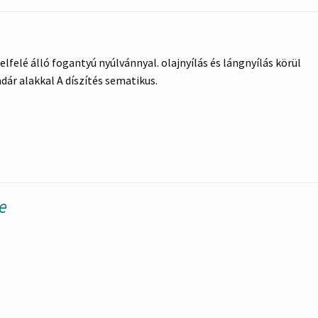
elfelé álló fogantyú nyúlvánnyal. olajnyílás és lángnyílás körül
dár alakkal A díszítés sematikus.
le