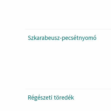
Szkarabeusz-pecsétnyomó
Régészeti töredék