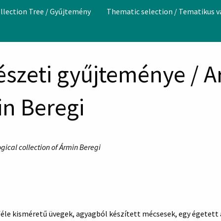
llection Tree / Gyűjtemény
Thematic selection / Tematikus 
észeti gyűjteménye / A
in Beregi
gical collection of Ármin Beregi
féle kisméretű üvegek, agyagból készített mécsesek, egy égetett 