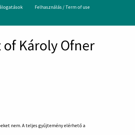
válogatások
Felhasználás / Term of use
 of Károly Ofner
peket nem. A teljes gyűjtemény elérhető a