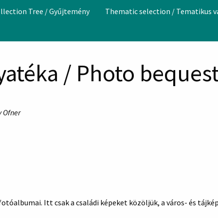
llection Tree / Gyűjtemény
Thematic selection / Tematikus 
yatéka / Photo bequest
y Ofner
tóalbumai. Itt csak a családi képeket közöljük, a város- és tájké