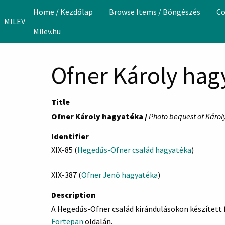
Skip to main content
Home / Kezdőlap
Browse Items / Böngészés
Co
MILEV
Milev.hu
Ofner Károly hag
Title
Ofner Károly hagyatéka /
Photo bequest of Károl
Identifier
XIX-85 (
Hegedűs-Ofner család hagyatéka
)
XIX-387 (
Ofner Jenő hagyatéka
)
Description
A Hegedűs-Ofner család kirándulásokon készített fo
Fortepan
oldalán.