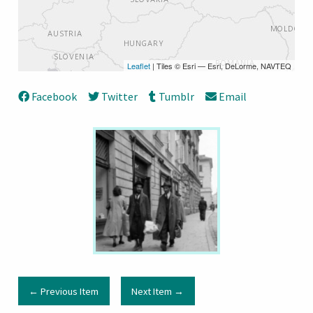
Leaflet
| Tiles © Esri — Esri, DeLorme, NAVTEQ
Facebook
Twitter
Tumblr
Email
← Previous Item
Next Item →