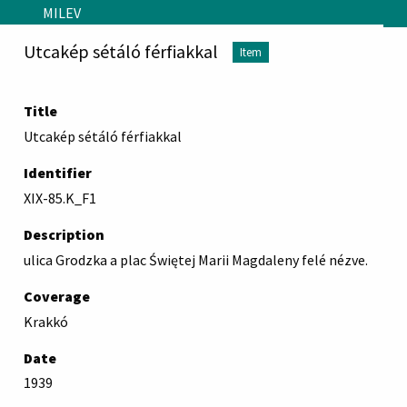
Skip to main content
MILEV
Utcakép sétáló férfiakkal
Item
Title
Utcakép sétáló férfiakkal
Identifier
XIX-85.K_F1
Description
ulica Grodzka a plac Świętej Marii Magdaleny felé nézve.
Coverage
Krakkó
Date
1939