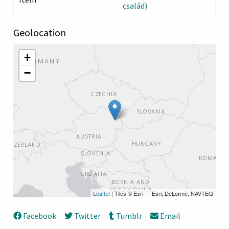
család)
Geolocation
+
−
Leaflet
| Tiles © Esri — Esri, DeLorme, NAVTEQ
Facebook
Twitter
Tumblr
Email