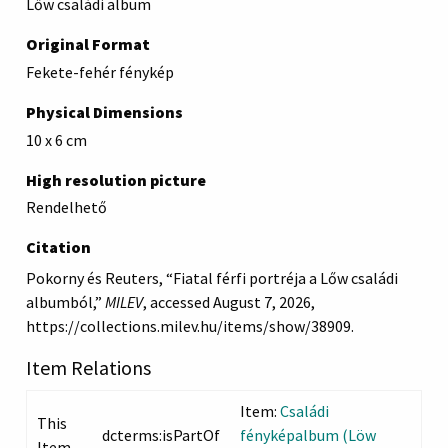
Lőw családi album
Original Format
Fekete-fehér fénykép
Physical Dimensions
10 x 6 cm
High resolution picture
Rendelhető
Citation
Pokorny és Reuters, “Fiatal férfi portréja a Lőw családi
albumból,”
MILEV
, accessed August 7, 2026,
https://collections.milev.hu/items/show/38909
.
Item Relations
Item:
Családi
This
dcterms:isPartOf
fényképalbum (Löw
Item