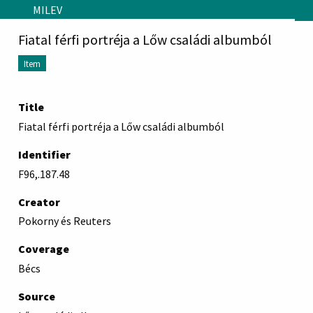
Skip to main content
MILEV
Fiatal férfi portréja a Lőw családi albumból
Item
Title
Fiatal férfi portréja a Lőw családi albumból
Identifier
F96,.187.48
Creator
Pokorny és Reuters
Coverage
Bécs
Source