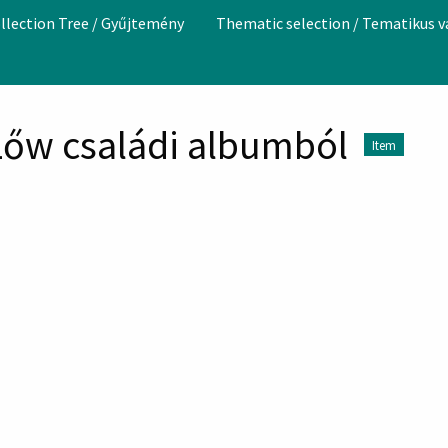
llection Tree / Gyűjtemény
Thematic selection / Tematikus 
a Lőw családi albumból
Item