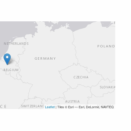
Leaflet
| Tiles © Esri — Esri, DeLorme, NAVTEQ