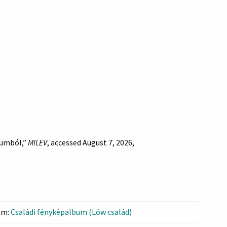
lbumból,”
MILEV
, accessed August 7, 2026,
em:
Családi fényképalbum (Löw család)