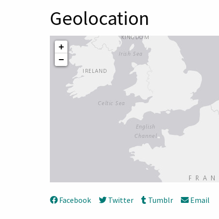
Geolocation
+
−
Facebook
Twitter
Tumblr
Email