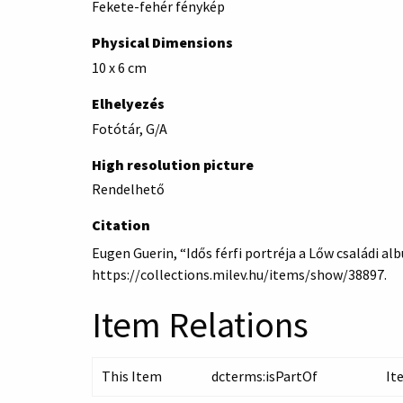
Fekete-fehér fénykép
Physical Dimensions
10 x 6 cm
Elhelyezés
Fotótár, G/A
High resolution picture
Rendelhető
Citation
Eugen Guerin, “Idős férfi portréja a Lőw családi a
https://collections.milev.hu/items/show/38897
.
Item Relations
This Item
dcterms:isPartOf
It