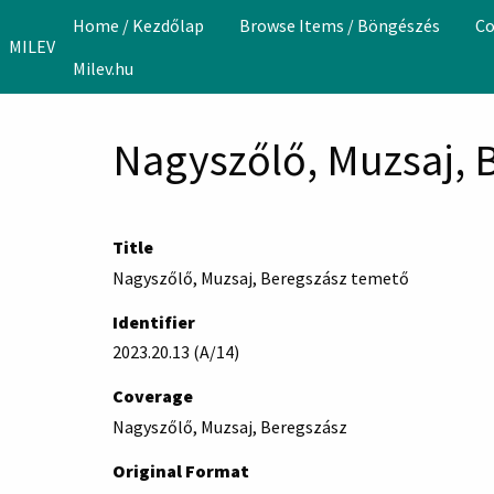
Skip to main content
Home / Kezdőlap
Browse Items / Böngészés
Co
MILEV
Milev.hu
Nagyszőlő, Muzsaj, 
Title
Nagyszőlő, Muzsaj, Beregszász temető
Identifier
2023.20.13 (A/14)
Coverage
Nagyszőlő, Muzsaj, Beregszász
Original Format