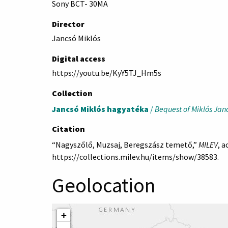
Sony BCT- 30MA
Director
Jancsó Miklós
Digital access
https://youtu.be/KyY5TJ_Hm5s
Collection
Jancsó Miklós hagyatéka
/
Bequest of Miklós Jan
Citation
“Nagyszőlő, Muzsaj, Beregszász temető,”
MILEV
, a
https://collections.milev.hu/items/show/38583
.
Geolocation
+