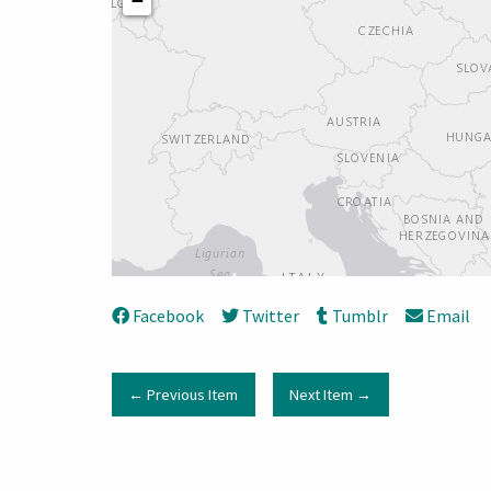
−
Facebook
Twitter
Tumblr
Email
← Previous Item
Next Item →