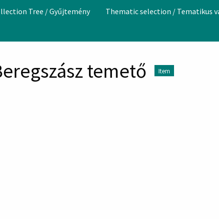
llection Tree / Gyűjtemény
Thematic selection / Tematikus 
Beregszász temető
Item