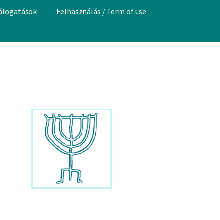
válogatások
Felhasználás / Term of use