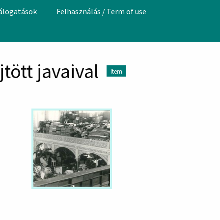
válogatások
Felhasználás / Term of use
tött javaival
Item