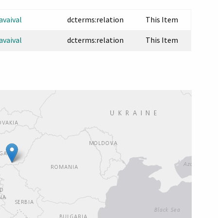
avaival
dcterms:relation
This Item
avaival
dcterms:relation
This Item