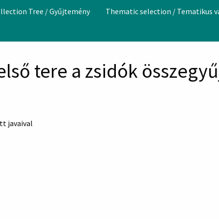
llection Tree / Gyűjtemény
Thematic selection / Tematikus 
lső tere a zsidók összegyűj
t javaival