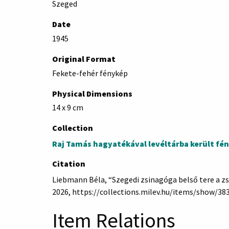
Szeged
Date
1945
Original Format
Fekete-fehér fénykép
Physical Dimensions
14 x 9 cm
Collection
Raj Tamás hagyatékával levéltárba került fé
Citation
Liebmann Béla, “Szegedi zsinagóga belső tere a zs
2026,
https://collections.milev.hu/items/show/38
Item Relations