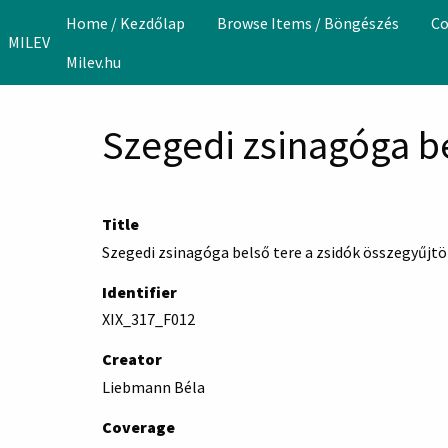
Skip to main content
Home / Kezdőlap
Browse Items / Böngészés
Co
MILEV
Milev.hu
Szegedi zsinagóga be
Title
Szegedi zsinagóga belső tere a zsidók összegyűjtöt
Identifier
XIX_317_F012
Creator
Liebmann Béla
Coverage