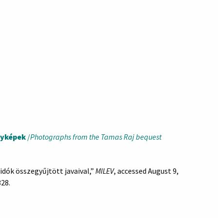
nyképek
/
Photographs from the Tamas Raj bequest
idók összegyűjtött javaival,”
MILEV
, accessed August 9,
328
.