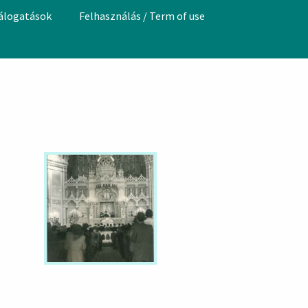
válogatások
Felhasználás / Term of use