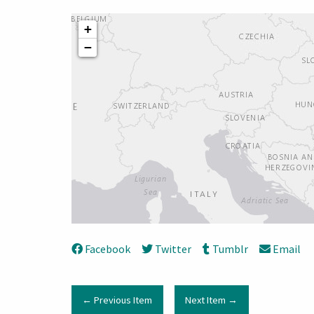
+
−
Facebook
Twitter
Tumblr
Email
← Previous Item
Next Item →