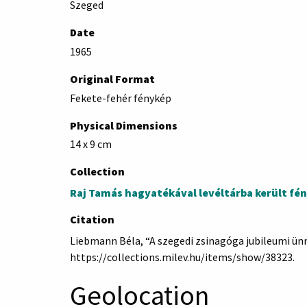
Szeged
Date
1965
Original Format
Fekete-fehér fénykép
Physical Dimensions
14 x 9 cm
Collection
Raj Tamás hagyatékával levéltárba került fé
Citation
Liebmann Béla, “A szegedi zsinagóga jubileumi ü
https://collections.milev.hu/items/show/38323
.
Geolocation