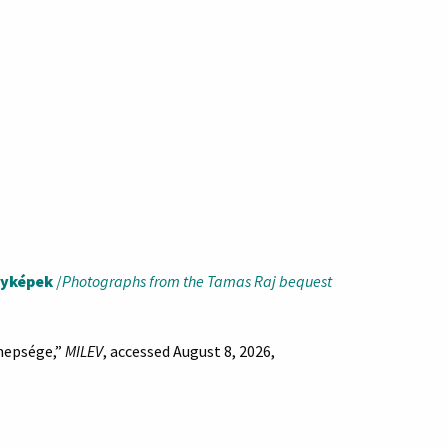
nyképek
/
Photographs from the Tamas Raj bequest
nnepsége,”
MILEV
, accessed August 8, 2026,