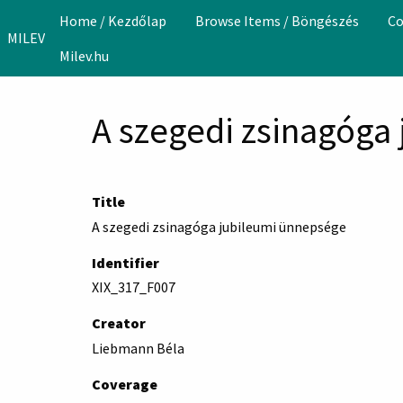
Skip to main content
Home / Kezdőlap
Browse Items / Böngészés
Co
MILEV
Milev.hu
A szegedi zsinagóga
Title
A szegedi zsinagóga jubileumi ünnepsége
Identifier
XIX_317_F007
Creator
Liebmann Béla
Coverage