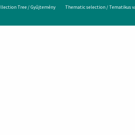
llection Tree / Gyűjtemény
Thematic selection / Tematikus 