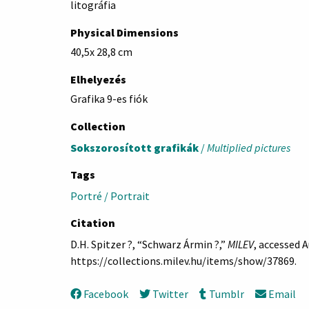
litográfia
Physical Dimensions
40,5x 28,8 cm
Elhelyezés
Grafika 9-es fiók
Collection
Sokszorosított grafikák
/
Multiplied pictures
Tags
Portré / Portrait
Citation
D.H. Spitzer ?, “Schwarz Ármin ?,”
MILEV
, accessed A
https://collections.milev.hu/items/show/37869
.
Facebook
Twitter
Tumblr
Email