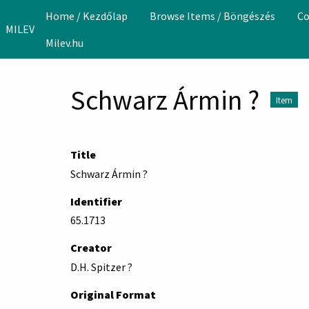
Skip to main content
Home / Kezdőlap
Browse Items / Böngészés
Co
MILEV
Milev.hu
Schwarz Ármin ?
Item
Title
Schwarz Ármin ?
Identifier
65.1713
Creator
D.H. Spitzer ?
Original Format