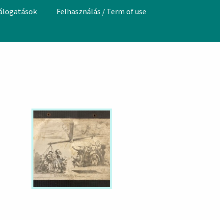
válogatások
Felhasználás / Term of use