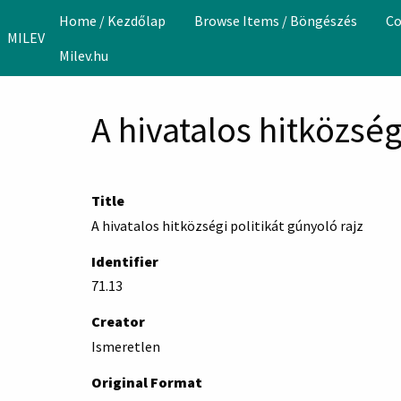
Skip to main content
Home / Kezdőlap
Browse Items / Böngészés
Co
MILEV
Milev.hu
A hivatalos hitközség
Title
A hivatalos hitközségi politikát gúnyoló rajz
Identifier
71.13
Creator
Ismeretlen
Original Format