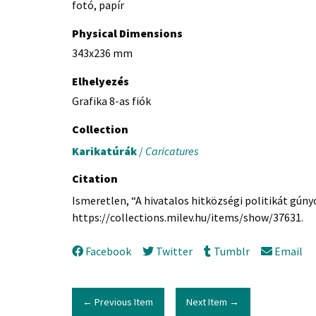
fotó, papír
Physical Dimensions
343x236 mm
Elhelyezés
Grafika 8-as fiók
Collection
Karikatúrák
/
Caricatures
Citation
Ismeretlen, “A hivatalos hitközségi politikát gúnyo
https://collections.milev.hu/items/show/37631
.
Facebook
Twitter
Tumblr
Email
← Previous Item
Next Item →