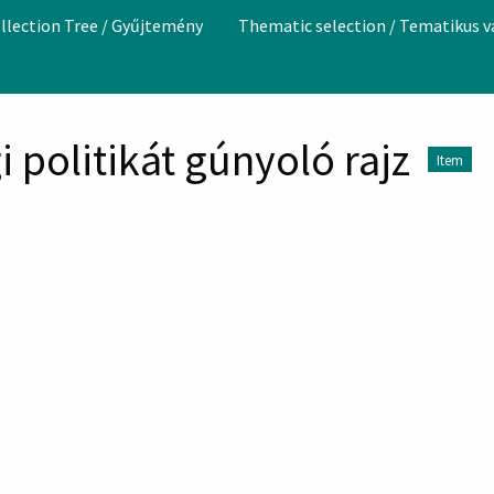
llection Tree / Gyűjtemény
Thematic selection / Tematikus 
i politikát gúnyoló rajz
Item