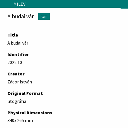
Skip to main content
MILEV
A budai vár
Item
Title
A budai vár
Identifier
2022.10
Creator
Zádor István
Original Format
litográfia
Physical Dimensions
340x 265 mm