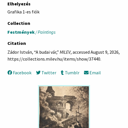
Elhelyezés
Grafika 1-es fiók
Collection
Festmények
/ Paintings
Citation
Zádor István, “A budai vár,”
MILEV
, accessed August 9, 2026,
https://collections.milev.hu/items/show/37440
.
Facebook
Twitter
Tumblr
Email