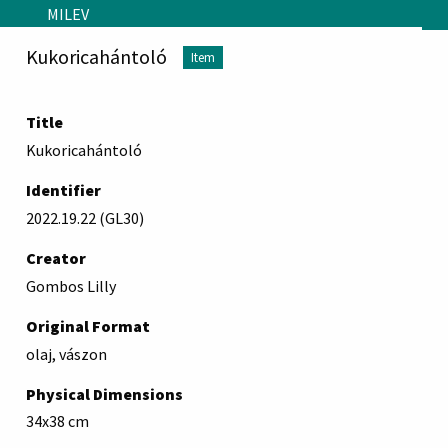
Skip to main content
MILEV
Kukoricahántoló
Item
Title
Kukoricahántoló
Identifier
2022.19.22 (GL30)
Creator
Gombos Lilly
Original Format
olaj, vászon
Physical Dimensions
34x38 cm