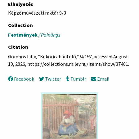
Elhelyezés
Képzőművészeti raktár 9/3
Collection
Festmények
/ Paintings
Citation
Gombos Lilly, “Kukoricahántoló,”
MILEV
, accessed August
10, 2026,
https://collections.milev.hu/items/show/37401
.
Facebook
Twitter
Tumblr
Email