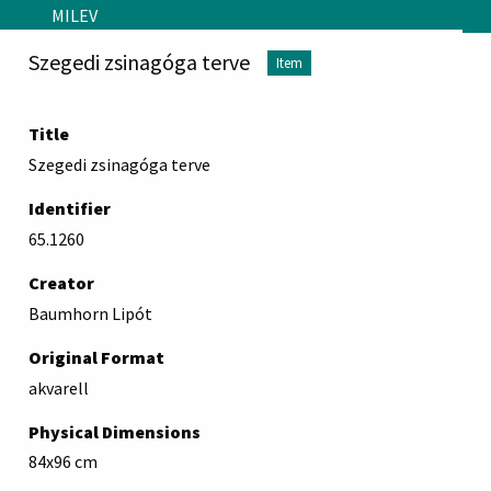
Skip to main content
MILEV
Szegedi zsinagóga terve
Item
Title
Szegedi zsinagóga terve
Identifier
65.1260
Creator
Baumhorn Lipót
Original Format
akvarell
Physical Dimensions
84x96 cm