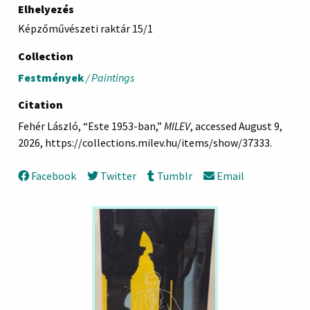
Elhelyezés
Képzőművészeti raktár 15/1
Collection
Festmények
/ Paintings
Citation
Fehér László, “Este 1953-ban,”
MILEV
, accessed August 9,
2026,
https://collections.milev.hu/items/show/37333
.
Facebook
Twitter
Tumblr
Email