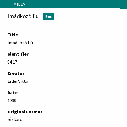
Skip to main content
MILEV
Imádkozó fiú
Item
Title
Imádkozó fiú
Identifier
94.17
Creator
Erdei Viktor
Date
1939
Original Format
rézkarc