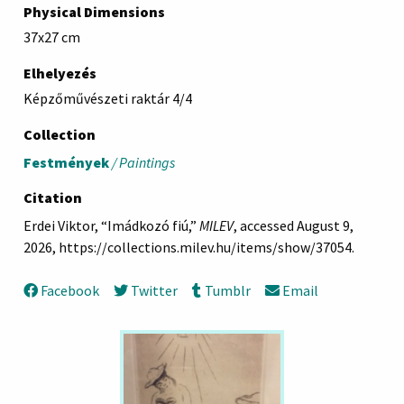
Physical Dimensions
37x27 cm
Elhelyezés
Képzőművészeti raktár 4/4
Collection
Festmények
/ Paintings
Citation
Erdei Viktor, “Imádkozó fiú,”
MILEV
, accessed August 9,
2026,
https://collections.milev.hu/items/show/37054
.
Facebook
Twitter
Tumblr
Email