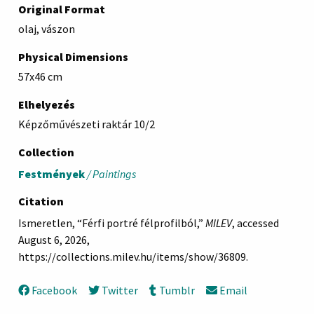
Original Format
olaj, vászon
Physical Dimensions
57x46 cm
Elhelyezés
Képzőművészeti raktár 10/2
Collection
Festmények
/ Paintings
Citation
Ismeretlen, “Férfi portré félprofilból,”
MILEV
, accessed
August 6, 2026,
https://collections.milev.hu/items/show/36809
.
Facebook
Twitter
Tumblr
Email