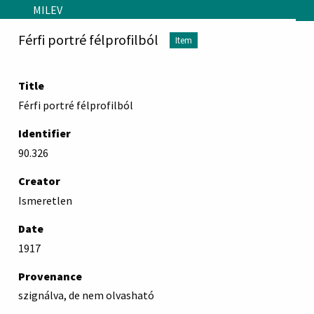
Skip to main content
MILEV
Férfi portré félprofilból
Item
Title
Férfi portré félprofilból
Identifier
90.326
Creator
Ismeretlen
Date
1917
Provenance
szignálva, de nem olvasható