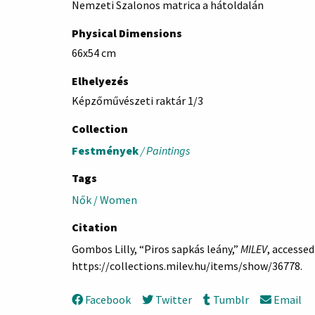
Nemzeti Szalonos matrica a hátoldalán
Physical Dimensions
66x54 cm
Elhelyezés
Képzőművészeti raktár 1/3
Collection
Festmények
/ Paintings
Tags
Nők / Women
Citation
Gombos Lilly, “Piros sapkás leány,”
MILEV
, accessed
https://collections.milev.hu/items/show/36778
.
Facebook
Twitter
Tumblr
Email