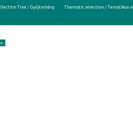
llection Tree / Gyűjtemény
Thematic selection / Tematikus 
em