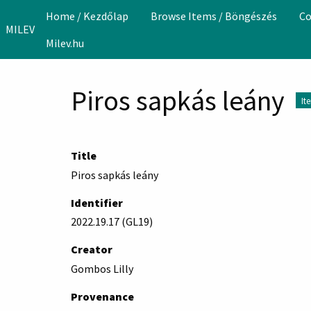
Skip to main content
Home / Kezdőlap
Browse Items / Böngészés
Co
MILEV
Milev.hu
Piros sapkás leány
It
Title
Piros sapkás leány
Identifier
2022.19.17 (GL19)
Creator
Gombos Lilly
Provenance