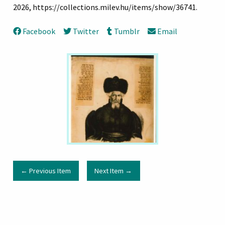
2026,
https://collections.milev.hu/items/show/36741
.
Facebook
Twitter
Tumblr
Email
← Previous Item
Next Item →