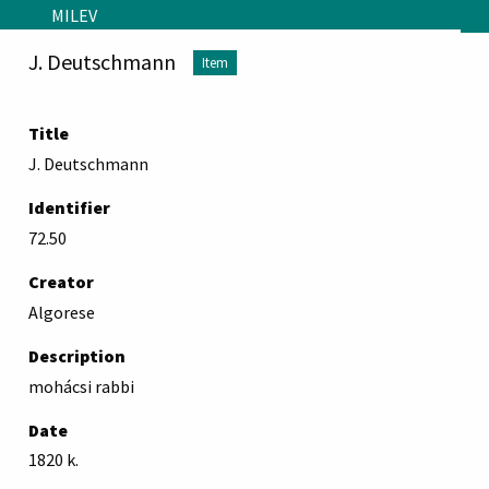
Skip to main content
MILEV
J. Deutschmann
Item
Title
J. Deutschmann
Identifier
72.50
Creator
Algorese
Description
mohácsi rabbi
Date
1820 k.