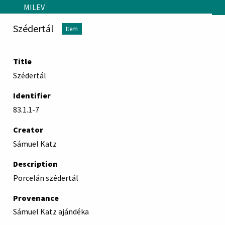
Skip to main content
MILEV
Szédertál
Item
Title
Szédertál
Identifier
83.1.1-7
Creator
Sámuel Katz
Description
Porcelán szédertál
Provenance
Sámuel Katz ajándéka