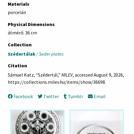
Materials
porcelán
Physical Dimensions
átmérő: 36 cm
Collection
Szédertálak
/
Seder plates
Citation
Sámuel Katz, “Szédertál,”
MILEV
, accessed August 9, 2026,
https://collections.milev.hu/items/show/36698
.
Facebook
Twitter
Tumblr
Email