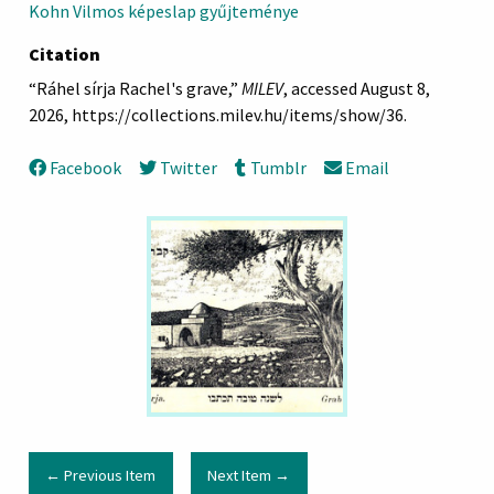
Kohn Vilmos képeslap gyűjteménye
Citation
“Ráhel sírja Rachel's grave,”
MILEV
, accessed August 8,
2026,
https://collections.milev.hu/items/show/36
.
Facebook
Twitter
Tumblr
Email
← Previous Item
Next Item →