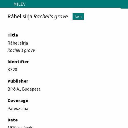
Skip to main content
MILEV
Ráhel sírja
Rachel's grave
Item
Title
Ráhel sírja
Rachel's grave
Identifier
K320
Publisher
Bíró A., Budapest
Coverage
Palesztina
Date
1910-es évek