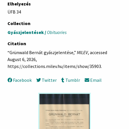
Elhelyezés
ÜFB 34
Collection
Gyászjelentések /
Obituaries
Citation
“Grünwald Bernát gyászjelentése,”
MILEV
, accessed
August 6, 2026,
https://collections.milev.hu/items/show/35903
.
Facebook
Twitter
Tumblr
Email