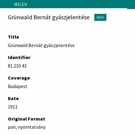
Skip to main content
MILEV
Grünwald Bernát gyászjelentése
Item
Title
Grünwald Bernát gyászjelentése
Identifier
81.210.43
Coverage
Budapest
Date
1911
Original Format
paír, nyomtatvány