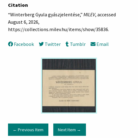
Citation
“Winterberg Gyula gyászjelentése,”
MILEV
, accessed
August 6, 2026,
https://collections.milev.hu/items/show/35836
.
Facebook
Twitter
Tumblr
Email
← Previous Item
Next Item →