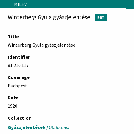
Skip to main content
MILEV
Winterberg Gyula gyászjelentése
Item
Title
Winterberg Gyula gyászjelentése
Identifier
81.210.117
Coverage
Budapest
Date
1920
Collection
Gyászjelentések /
Obituaries