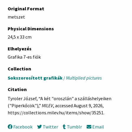
Original Format
metszet
Physical Dimensions
24,5 x 33 cm
Elhelyezés
Grafika 7-es fiók
Collection
Sokszorosított grafikák
/
Multiplied pictures
Citation
Tyroler József, “A két "oroszlán" a szálláshelyeiken
("Piperkőcök."),”
MILEV
, accessed August 9, 2026,
https://collections.milev.hu/items/show/35251
.
Facebook
Twitter
Tumblr
Email