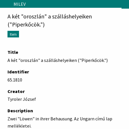
Skip to main content
MILEV
A két "oroszlán" a szálláshelyeiken
("Piperkőcök.")
Item
Title
A két "oroszlán" a szálláshelyeiken ("Piperkőcök.")
Identifier
65.1810
Creator
Tyroler József
Description
Zwei "Löwen" in ihrer Behausung. Az Ungarn című lap
mellékletei.