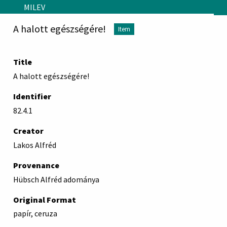
Skip to main content
MILEV
A halott egészségére!
Item
Title
A halott egészségére!
Identifier
82.4.1
Creator
Lakos Alfréd
Provenance
Hübsch Alfréd adománya
Original Format
papír, ceruza