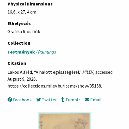
Physical Dimensions
16,6, x 27, 4 cm
Elhelyezés
Grafika 6-os fiók
Collection
Festmények
/ Paintings
Citation
Lakos Alfréd, “A halott egészségére!,”
MILEV
, accessed
August 9, 2026,
https://collections.milev.hu/items/show/35158
.
Facebook
Twitter
Tumblr
Email