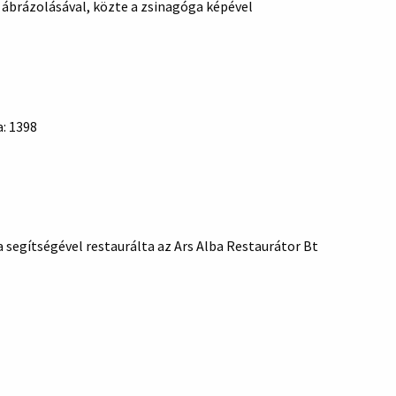
l ábrázolásával, közte a zsinagóga képével
a: 1398
egítségével restaurálta az Ars Alba Restaurátor Bt