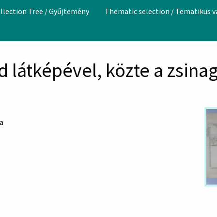
llection Tree / Gyűjtemény
Thematic selection / Tematikus 
 látképével, közte a zsina
a