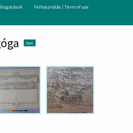
válogatások
Felhasználás / Term of use
góga
Item