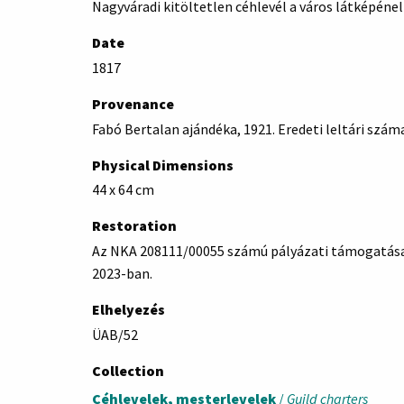
Nagyváradi kitöltetlen céhlevél a város látképéne
Date
1817
Provenance
Fabó Bertalan ajándéka, 1921. Eredeti leltári szám
Physical Dimensions
44 x 64 cm
Restoration
Az NKA 208111/00055 számú pályázati támogatása s
2023-ban.
Elhelyezés
ÜAB/52
Collection
Céhlevelek, mesterlevelek
/
Guild charters