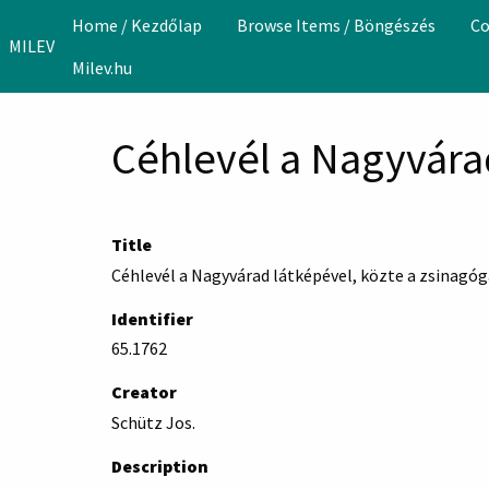
Skip to main content
Home / Kezdőlap
Browse Items / Böngészés
Co
MILEV
Milev.hu
Céhlevél a Nagyvárad
Title
Céhlevél a Nagyvárad látképével, közte a zsinagóg
Identifier
65.1762
Creator
Schütz Jos.
Description