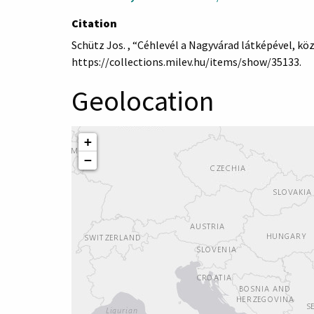
Citation
Schütz Jos. , “Céhlevél a Nagyvárad látképével, kö
https://collections.milev.hu/items/show/35133
.
Geolocation
+
−