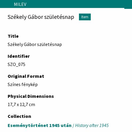
Skip to main content
MILEV
Székely Gábor születésnap
Item
Title
Székely Gábor születésnap
Identifier
SZO_075
Original Format
Színes fénykép
Physical Dimensions
17,7 x 12,7 cm
Collection
Eseménytörténet 1945 után
/
History after 1945