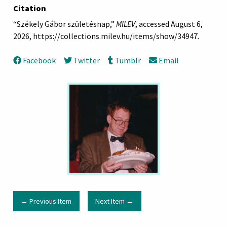
Citation
“Székely Gábor születésnap,”
MILEV
, accessed August 6,
2026,
https://collections.milev.hu/items/show/34947
.
Facebook
Twitter
Tumblr
Email
← Previous Item
Next Item →