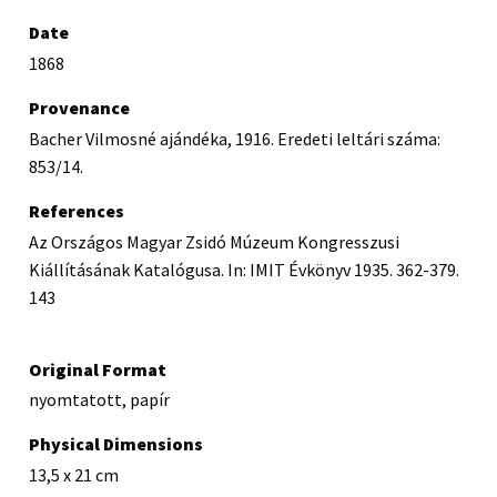
Date
1868
Provenance
Bacher Vilmosné ajándéka, 1916. Eredeti leltári száma:
853/14.
References
Az Országos Magyar Zsidó Múzeum Kongresszusi
Kiállításának Katalógusa. In: IMIT Évkönyv 1935. 362-379.
143
Original Format
nyomtatott, papír
Physical Dimensions
13,5 x 21 cm