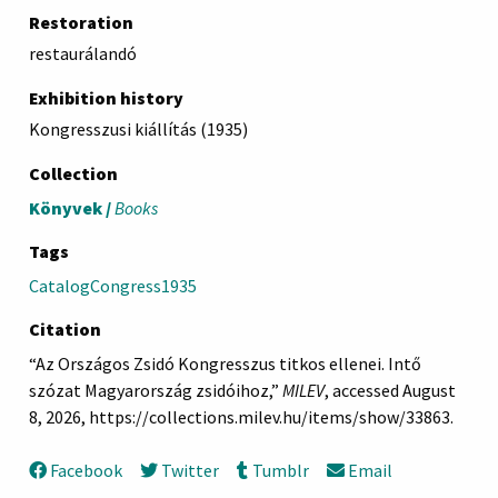
Restoration
restaurálandó
Exhibition history
Kongresszusi kiállítás (1935)
Collection
Könyvek /
Books
Tags
CatalogCongress1935
Citation
“Az Országos Zsidó Kongresszus titkos ellenei. Intő
szózat Magyarország zsidóihoz,”
MILEV
, accessed August
8, 2026,
https://collections.milev.hu/items/show/33863
.
Facebook
Twitter
Tumblr
Email