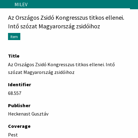
Skip to main content
MILEV
Az Országos Zsidó Kongresszus titkos ellenei.
Intő szózat Magyarország zsidóihoz
Item
Title
Az Országos Zsidó Kongresszus titkos ellenei. Intő
szózat Magyarország zsidóihoz
Identifier
68.557
Publisher
Heckenast Gusztáv
Coverage
Pest