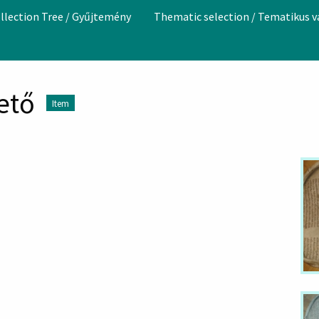
llection Tree / Gyűjtemény
Thematic selection / Tematikus 
ető
Item