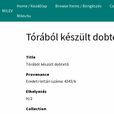
Skip to main content
Home / Kezdőlap
Browse Items / Böngészés
Co
MILEV
Milev.hu
Tórából készült dobt
Title
Tórából készült dobtető
Provenance
Eredeti leltári száma: 4343/b
Elhelyezés
H/2
Collection