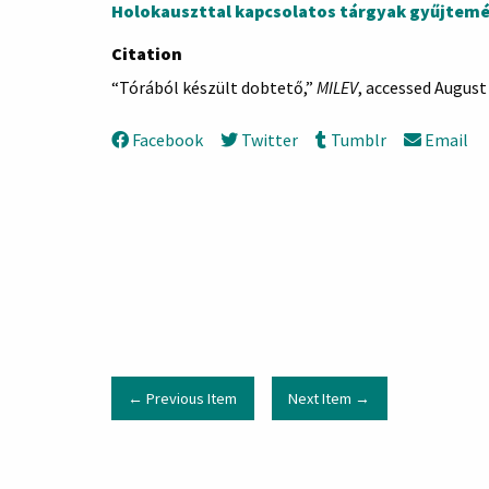
Holokauszttal kapcsolatos tárgyak gyűjtemé
Citation
“Tórából készült dobtető,”
MILEV
, accessed August
Facebook
Twitter
Tumblr
Email
← Previous Item
Next Item →