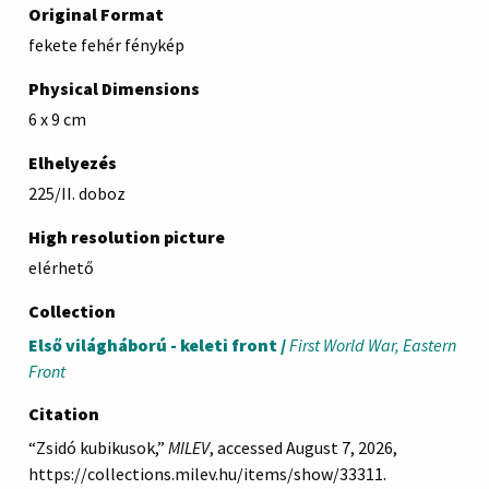
Original Format
fekete fehér fénykép
Physical Dimensions
6 x 9 cm
Elhelyezés
225/II. doboz
High resolution picture
elérhető
Collection
Első világháború - keleti front /
First World War, Eastern
Front
Citation
“Zsidó kubikusok,”
MILEV
, accessed August 7, 2026,
https://collections.milev.hu/items/show/33311
.