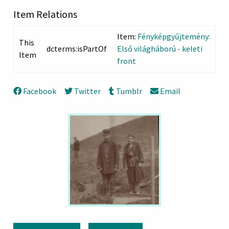
Item Relations
Item:
Fényképgyűjtemény:
This
dcterms:isPartOf
Első világháború - keleti
Item
front
Facebook
Twitter
Tumblr
Email