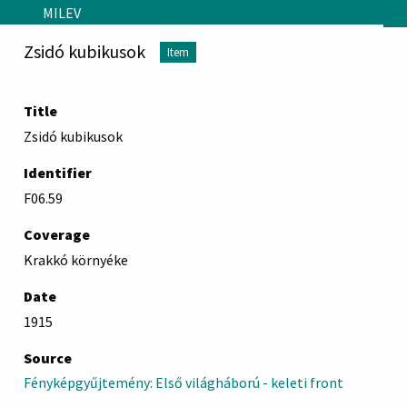
Skip to main content
MILEV
Zsidó kubikusok
Item
Title
Zsidó kubikusok
Identifier
F06.59
Coverage
Krakkó környéke
Date
1915
Source
Fényképgyűjtemény: Első világháború - keleti front