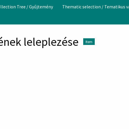
llection Tree / Gyűjtemény
Thematic selection / Tematikus 
ének leleplezése
Item