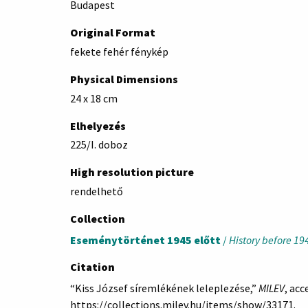
Budapest
Original Format
fekete fehér fénykép
Physical Dimensions
24 x 18 cm
Elhelyezés
225/I. doboz
High resolution picture
rendelhető
Collection
Eseménytörténet 1945 előtt
/
History before 19
Citation
“Kiss József síremlékének leleplezése,”
MILEV
, acc
https://collections.milev.hu/items/show/33171
.