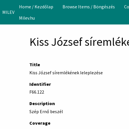
Skip to main content
Home / Kezdőlap
Browse Items / Böngészés
Co
MILEV
Milev.hu
Kiss József síremlék
Title
Kiss József síremlékének leleplezése
Identifier
F66.122
Description
Szép Ernő beszél
Coverage