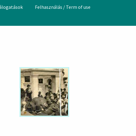
válogatások
Felhasználás / Term of use