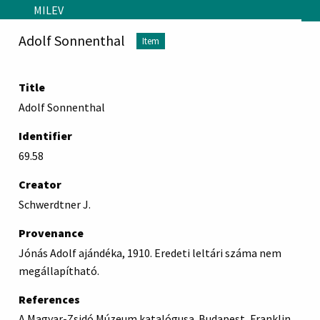
Skip to main content
MILEV
Adolf Sonnenthal
Item
Title
Adolf Sonnenthal
Identifier
69.58
Creator
Schwerdtner J.
Provenance
Jónás Adolf ajándéka, 1910. Eredeti leltári száma nem
megállapítható.
References
A Magyar-Zsidó Múzeum katalógusa. Budapest, Franklin