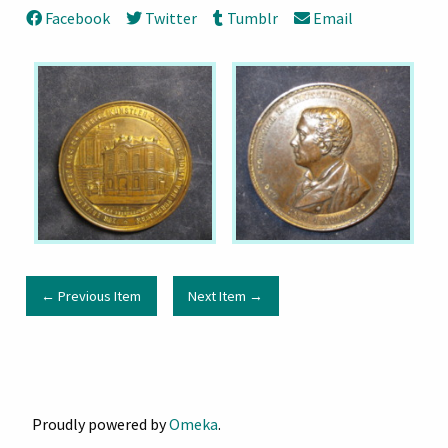
Facebook
Twitter
Tumblr
Email
← Previous Item
Next Item →
Proudly powered by
Omeka
.