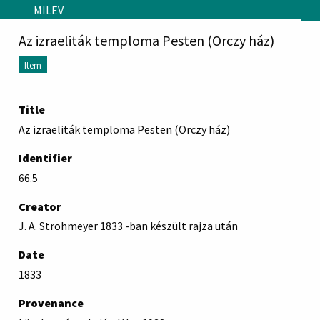
Skip to main content
MILEV
Az izraeliták temploma Pesten (Orczy ház)
Item
Title
Az izraeliták temploma Pesten (Orczy ház)
Identifier
66.5
Creator
J. A. Strohmeyer 1833 -ban készült rajza után
Date
1833
Provenance