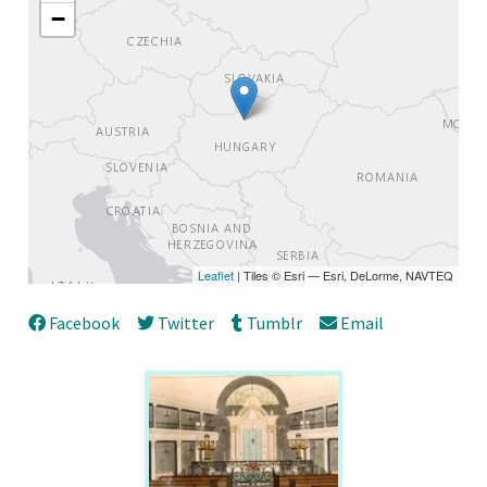
−
Leaflet
| Tiles © Esri — Esri, DeLorme, NAVTEQ
Facebook
Twitter
Tumblr
Email