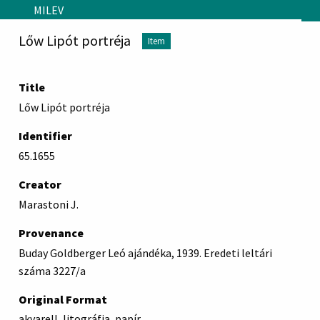
Skip to main content
MILEV
Lőw Lipót portréja
Item
Title
Lőw Lipót portréja
Identifier
65.1655
Creator
Marastoni J.
Provenance
Buday Goldberger Leó ajándéka, 1939. Eredeti leltári
száma 3227/a
Original Format
akvarell, litográfia, papír