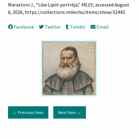
Marastoni J., “Lőw Lipót portréja,”
MILEV
, accessed August
6, 2026,
https://collections.milev.hu/items/show/32443
.
Facebook
Twitter
Tumblr
Email
← Previous Item
Next Item →