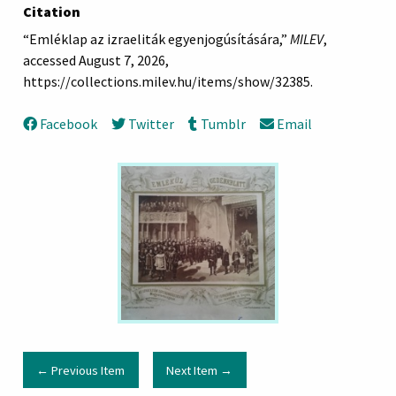
Citation
“Emléklap az izraeliták egyenjogúsítására,”
MILEV
,
accessed August 7, 2026,
https://collections.milev.hu/items/show/32385
.
Facebook
Twitter
Tumblr
Email
← Previous Item
Next Item →