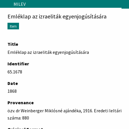
Skip to main content
MILEV
Emléklap az izraeliták egyenjogúsítására
Item
Title
Emléklap az izraeliták egyenjogúsítására
Identifier
65.1678
Date
1868
Provenance
özv. dr Weinberger Miklósné ajándéka, 1916. Eredeti leltári
száma: 880