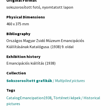
Original Format
sokszorosított fotó, nyomtatott lapon
Physical Dimensions
460 x 375 mm
Bibliography
Országos Magyar Zsidó Múzeum Emancipációs
Kiállításának Katalógusa. (1938) 9. oldal
Exhibition history
Emancipációs kiállítás (1938)
Collection
Sokszorosított grafikák
/
Multiplied pictures
Tags
CatalogEmancipation1938
,
Történeti képek / Historical
pictures