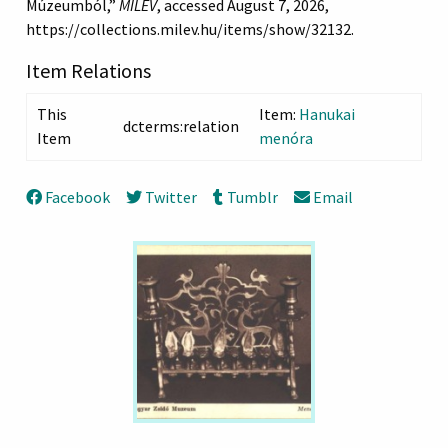
Múzeumból,”
MILEV
, accessed August 7, 2026,
https://collections.milev.hu/items/show/32132
.
Item Relations
This
Item:
Hanukai
dcterms:relation
Item
menóra
Facebook
Twitter
Tumblr
Email