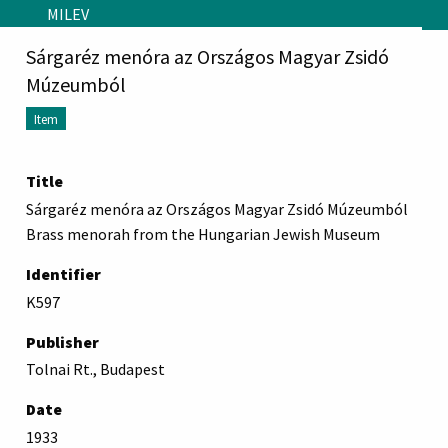
Skip to main content
MILEV
Sárgaréz menóra az Országos Magyar Zsidó
Múzeumból
Item
Title
Sárgaréz menóra az Országos Magyar Zsidó Múzeumból
Brass menorah from the Hungarian Jewish Museum
Identifier
K597
Publisher
Tolnai Rt., Budapest
Date
1933