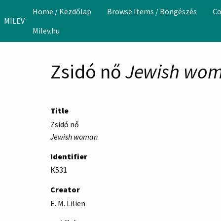
Skip to main content
Home / Kezdőlap
Browse Items / Böngészés
Co
MILEV
Milev.hu
Zsidó nő
Jewish wo
Title
Zsidó nő
Jewish woman
Identifier
K531
Creator
E. M. Lilien