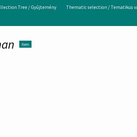
llection Tree / Gyűjtemény
Thematic selection / Tematikus 
man
Item