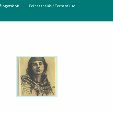
válogatások
Felhasználás / Term of use