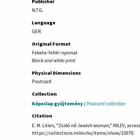
Publisher
N.T.G.
Language
GER
Original Format
Fekete-fehér nyomat
Black and white print
Physical Dimensions
Postcard
Collection
Képeslap gyűjtemény /
Postcard collection
Citation
E. M. Lilien, “Zsidó nő Jewish woman,”
MILEV
, acces
https://collections.milev.hu/items/show/32070
.