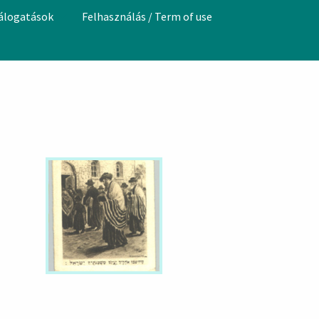
válogatások
Felhasználás / Term of use