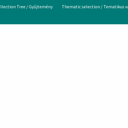
llection Tree / Gyűjtemény
Thematic selection / Tematikus 