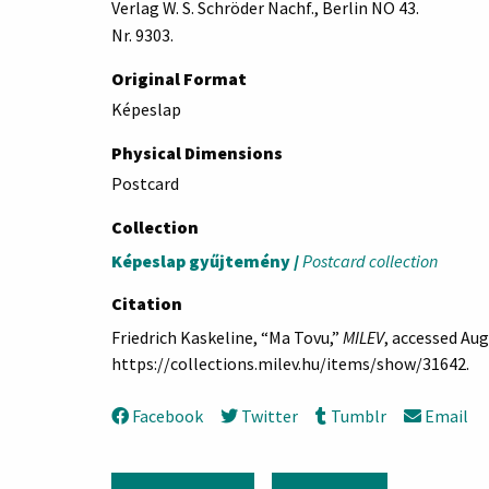
Verlag W. S. Schröder Nachf., Berlin NO 43.
Nr. 9303.
Original Format
Képeslap
Physical Dimensions
Postcard
Collection
Képeslap gyűjtemény /
Postcard collection
Citation
Friedrich Kaskeline, “Ma Tovu,”
MILEV
, accessed Aug
https://collections.milev.hu/items/show/31642
.
Facebook
Twitter
Tumblr
Email