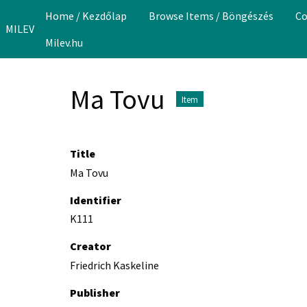
Skip to main content
Home / Kezdőlap
Browse Items / Böngészés
Co
MILEV
Milev.hu
Ma Tovu
Item
Title
Ma Tovu
Identifier
K111
Creator
Friedrich Kaskeline
Publisher