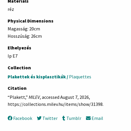
Materials
réz
Physical Dimensions
Magasság: 20cm
Hosszúság: 26cm
Elhelyezés
Ip E7
Collection
Plakettek és kisplasztikák /
Plaquettes
Citation
“Plakett,”
MILEV
, accessed August 7, 2026,
https://collections.milev.hu/items/show/31398
.
Facebook
Twitter
Tumblr
Email