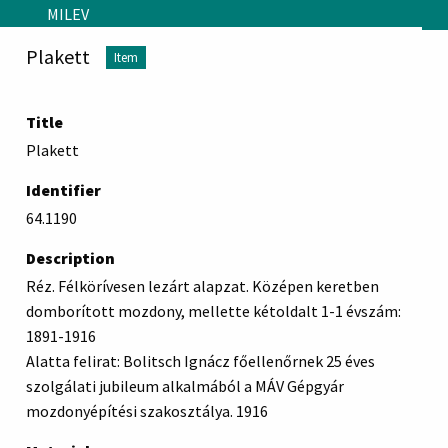
Skip to main content
MILEV
Plakett
Item
Title
Plakett
Identifier
64.1190
Description
Réz. Félkörívesen lezárt alapzat. Középen keretben
domborított mozdony, mellette kétoldalt 1-1 évszám:
1891-1916
Alatta felirat: Bolitsch Ignácz főellenőrnek 25 éves
szolgálati jubileum alkalmából a MÁV Gépgyár
mozdonyépítési szakosztálya. 1916