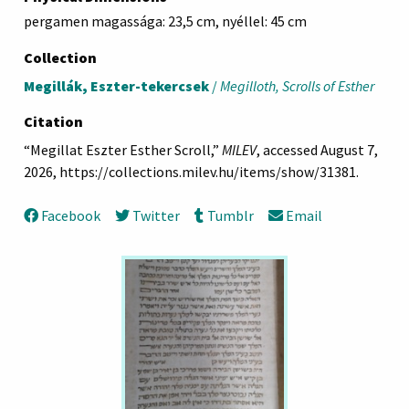
pergamen magassága: 23,5 cm, nyéllel: 45 cm
Collection
Megillák, Eszter-tekercsek
/
Megilloth, Scrolls of Esther
Citation
“Megillat Eszter Esther Scroll,”
MILEV
, accessed August 7,
2026,
https://collections.milev.hu/items/show/31381
.
Facebook
Twitter
Tumblr
Email