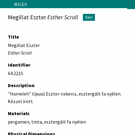
Skip to main content
MILEV
Megillat Eszter
Esther Scroll
Item
Title
Megillat Eszter
Esther Scroll
Identifier
64.2215
Description
"Hameleh" típusú Eszter-tekercs, esztergált fa nyélen.
Kézzel írott.
Materials
pergamen, tinta, esztergált fa nyélen
Physical Dimensions