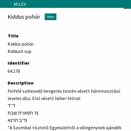
Skip to main content
MILEV
Kiddus pohár
Item
Title
Kiddus pohár
Kiddush cup
Identifier
64.176
Description
Felfelé szélesedő hengeres testén vésett háromosztású
leveles dísz. Elöl vésett héber felirat:
ד''ד
מ' תפארת שבת
פ''ב תרנא
"A Szombat tisztelő Egyesülettől a vőlegénynek ajándék