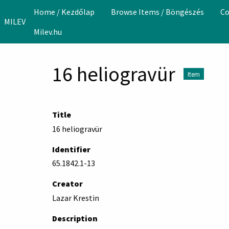
Skip to main content
Home / Kezdőlap
Browse Items / Böngészés
Co
MILEV
Milev.hu
16 heliogravür
Item
Title
16 heliogravür
Identifier
65.1842.1-13
Creator
Lazar Krestin
Description