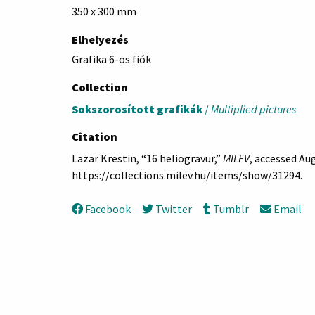
350 x 300 mm
Elhelyezés
Grafika 6-os fiók
Collection
Sokszorosított grafikák
/
Multiplied pictures
Citation
Lazar Krestin, “16 heliogravür,”
MILEV
, accessed Aug
https://collections.milev.hu/items/show/31294
.
Facebook
Twitter
Tumblr
Email