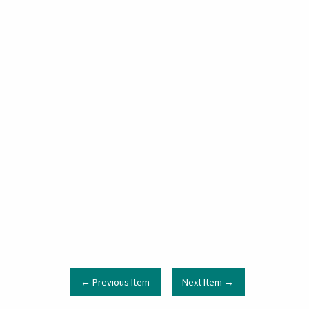
← Previous Item
Next Item →