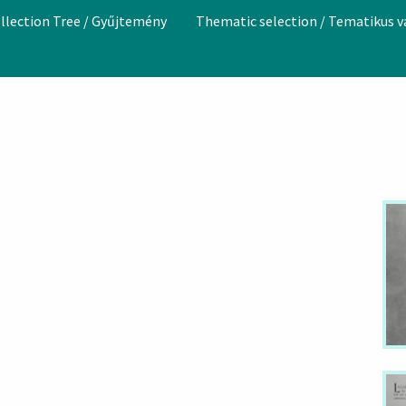
llection Tree / Gyűjtemény
Thematic selection / Tematikus 