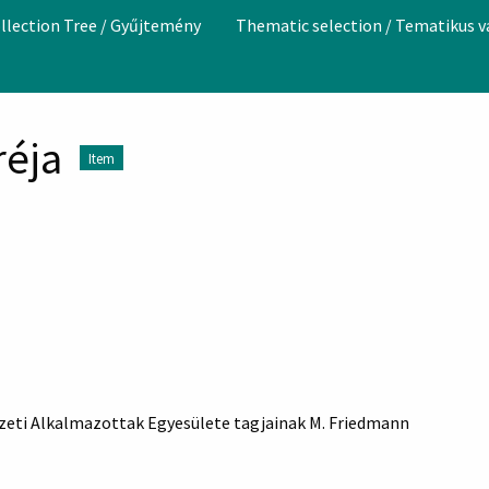
llection Tree / Gyűjtemény
Thematic selection / Tematikus 
réja
Item
kezeti Alkalmazottak Egyesülete tagjainak M. Friedmann