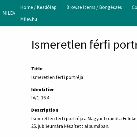
Skip to main content
Home / Kezdőlap
Browse Items / Böngészés
Co
MILEV
Milev.hu
Ismeretlen férfi port
Title
Ismeretlen férfi portréja
Identifier
IV/1. 16.4
Description
Ismeretlen férfi portréja a Magyar Izraelita Fele
25. jubileumára készített albumában.