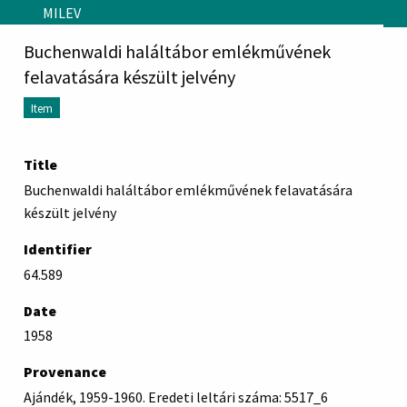
Skip to main content
MILEV
Buchenwaldi haláltábor emlékművének
felavatására készült jelvény
Item
Title
Buchenwaldi haláltábor emlékművének felavatására
készült jelvény
Identifier
64.589
Date
1958
Provenance
Ajándék, 1959-1960. Eredeti leltári száma: 5517_6