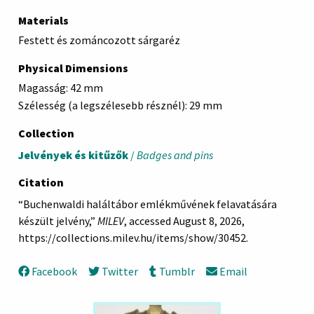
Materials
Festett és zománcozott sárgaréz
Physical Dimensions
Magasság: 42 mm
Szélesség (a legszélesebb résznél): 29 mm
Collection
Jelvények és kitűzők
/
Badges and pins
Citation
“Buchenwaldi haláltábor emlékművének felavatására
készült jelvény,”
MILEV
, accessed August 8, 2026,
https://collections.milev.hu/items/show/30452
.
Facebook
Twitter
Tumblr
Email