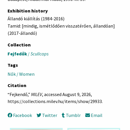
Exhibition history
Állandó kiállítás (1984-2016)
Tamid: [mindig, ismétlődően visszatérően, állandóan]
(2017-állandó)
Collection
Fejfedők
/
Scullcaps
Tags
Nők / Women
Citation
“Fejkendő,”
MILEV
, accessed August 9, 2026,
https://collections.milev.hu/items/show/29933
.
Facebook
Twitter
Tumblr
Email