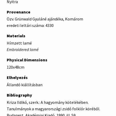
Nyitra
Provenance
Özv. Grünwald Gyuláné ajándéka, Komárom
eredeti leltári száma: 4330
Materials
Hímzett lamé
Embroidered lamé
Physical Dimensions
120x48cm
Elhelyezés
Állandó kiállításban
Bibliography
Kriza Ildikó, szerk.: A hagyomány kötelékében.
Tanulmányok a magyarországi zsidó folklór köréből.
Budapest, Akadémiai Kiadó, 1990. ill. 59.