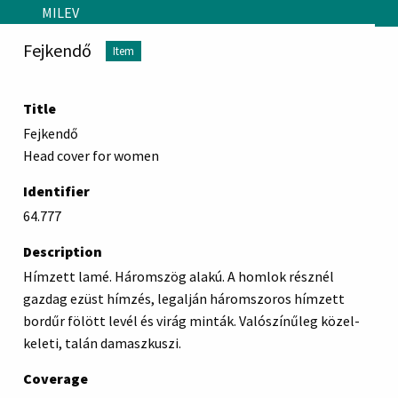
Skip to main content
MILEV
Fejkendő
Item
Title
Fejkendő
Head cover for women
Identifier
64.777
Description
Hímzett lamé. Háromszög alakú. A homlok résznél
gazdag ezüst hímzés, legalján háromszoros hímzett
bordűr fölött levél és virág minták. Valószínűleg közel-
keleti, talán damaszkuszi.
Coverage