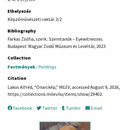
Elhelyezés
Képzőművészeti raktár 3/2
Bibliography
Farkas Zsófia, szerk.: Szemtanúk – Eyewitnesses.
Budapest: Magyar Zsidó Múzeum és Levéltár, 2023
Collection
Festmények
/ Paintings
Citation
Lakos Alfréd, “Önarckép,”
MILEV
, accessed August 9, 2026,
https://collections.milev.hu/items/show/29402
.
Facebook
Twitter
Tumblr
Email