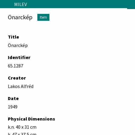
Skip to main content
MILEV
Önarckép
Item
Title
Önarckép
Identifier
65.1287
Creator
Lakos Alfréd
Date
1949
Physical Dimensions
k.n. 40 x 31 cm
k. 47 x 37,5 cm