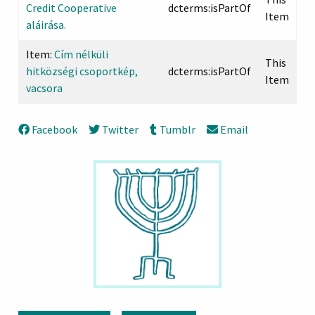
Credit Cooperative
dcterms:isPartOf
Item
aláirása.
Item:
Cím nélküli
This
hitközségi csoportkép,
dcterms:isPartOf
Item
vacsora
Facebook
Twitter
Tumblr
Email