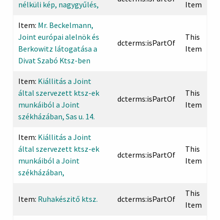
nélküli kép, nagygyűlés,
Item
Item:
Mr. Beckelmann,
Joint európai alelnök és
This
dcterms:isPartOf
Berkowitz látogatása a
Item
Divat Szabó Ktsz-ben
Item:
Kiállitás a Joint
által szervezett ktsz-ek
This
dcterms:isPartOf
munkáiból a Joint
Item
székházában, Sas u. 14.
Item:
Kiállitás a Joint
által szervezett ktsz-ek
This
dcterms:isPartOf
munkáiból a Joint
Item
székházában,
This
Item:
Ruhakészitő ktsz.
dcterms:isPartOf
Item