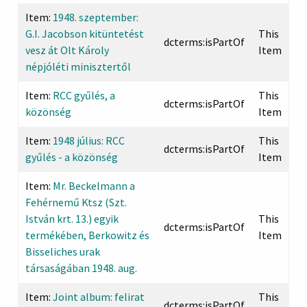
Item:
1948. szeptember:
G.I. Jacobson kitüntetést
This
dcterms:isPartOf
vesz át Olt Károly
Item
népjóléti minisztertől
Item:
RCC gyűlés, a
This
dcterms:isPartOf
közönség
Item
Item:
1948 július: RCC
This
dcterms:isPartOf
gyűlés - a közönség
Item
Item:
Mr. Beckelmann a
Fehérnemű Ktsz (Szt.
István krt. 13.) egyik
This
dcterms:isPartOf
termékében, Berkowitz és
Item
Bisseliches urak
társaságában 1948. aug.
Item:
Joint album: felirat
This
dcterms:isPartOf