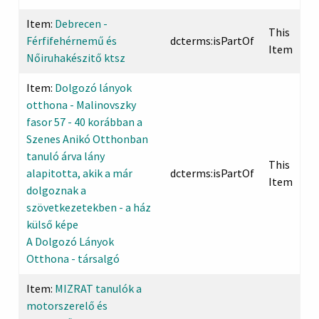
Item:
Debrecen -
This
Férfifehérnemű és
dcterms:isPartOf
Item
Nőiruhakészitő ktsz
Item:
Dolgozó lányok
otthona - Malinovszky
fasor 57 - 40 korábban a
Szenes Anikó Otthonban
tanuló árva lány
This
alapitotta, akik a már
dcterms:isPartOf
Item
dolgoznak a
szövetkezetekben - a ház
külső képe
A Dolgozó Lányok
Otthona - társalgó
Item:
MIZRAT tanulók a
motorszerelő és