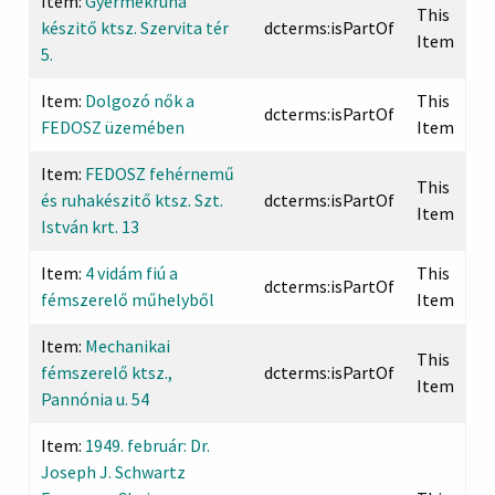
Item:
Gyermekruha
This
készitő ktsz. Szervita tér
dcterms:isPartOf
Item
5.
Item:
Dolgozó nők a
This
dcterms:isPartOf
FEDOSZ üzemében
Item
Item:
FEDOSZ fehérnemű
This
és ruhakészitő ktsz. Szt.
dcterms:isPartOf
Item
István krt. 13
Item:
4 vidám fiú a
This
dcterms:isPartOf
fémszerelő műhelyből
Item
Item:
Mechanikai
This
fémszerelő ktsz.,
dcterms:isPartOf
Item
Pannónia u. 54
Item:
1949. február: Dr.
Joseph J. Schwartz