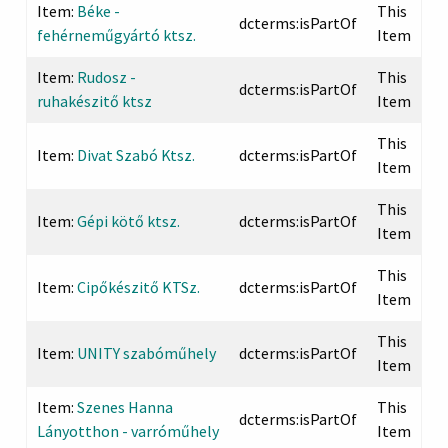
Item:
Béke -
This
dcterms:isPartOf
fehérneműgyártó ktsz.
Item
Item:
Rudosz -
This
dcterms:isPartOf
ruhakészitő ktsz
Item
This
Item:
Divat Szabó Ktsz.
dcterms:isPartOf
Item
This
Item:
Gépi kötő ktsz.
dcterms:isPartOf
Item
This
Item:
Cipőkészitő KTSz.
dcterms:isPartOf
Item
This
Item:
UNITY szabóműhely
dcterms:isPartOf
Item
Item:
Szenes Hanna
This
dcterms:isPartOf
Lányotthon - varróműhely
Item