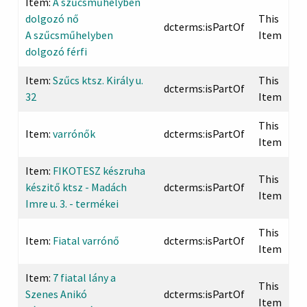
Item:
A szűcsműhelyben
dolgozó nő
This
dcterms:isPartOf
A szűcsműhelyben
Item
dolgozó férfi
Item:
Szűcs ktsz. Király u.
This
dcterms:isPartOf
32
Item
This
Item:
varrónők
dcterms:isPartOf
Item
Item:
FIKOTESZ készruha
This
készitő ktsz - Madách
dcterms:isPartOf
Item
Imre u. 3. - termékei
This
Item:
Fiatal varrónő
dcterms:isPartOf
Item
Item:
7 fiatal lány a
This
Szenes Anikó
dcterms:isPartOf
Item