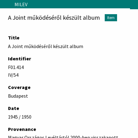
Skip to main content
MILEV
A Joint működéséről készült album
Item
Title
A Joint működéséről készült album
Identifier
F01.414
IV/54
Coverage
Budapest
Date
1945 / 1950
Provenance
Magyar Országos Levéltártól 2000-ben visszakapott