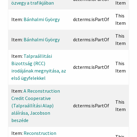
özvegy a trafikjában
Item
This
Item:
Bánhalmi György
dcterms:isPartOf
Item
This
Item:
Bánhalmi György
dcterms:isPartOf
Item
Item:
Talpraállitási
Bizottság (RCC)
This
dcterms:isPartOf
irodájának megnyitása, az
Item
első ügyfelekkel
Item:
A Reconstruction
Credit Cooperative
This
(Talpraállítási Alap)
dcterms:isPartOf
Item
aláírása, Jacobson
beszéde
Item:
Reconstruction
This