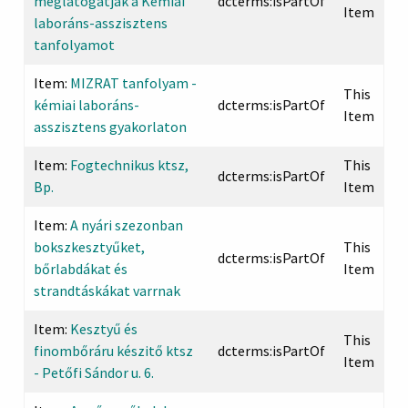
meglátogatják a Kémiai
dcterms:isPartOf
Item
laboráns-asszisztens
tanfolyamot
Item:
MIZRAT tanfolyam -
This
kémiai laboráns-
dcterms:isPartOf
Item
asszisztens gyakorlaton
Item:
Fogtechnikus ktsz,
This
dcterms:isPartOf
Bp.
Item
Item:
A nyári szezonban
bokszkesztyűket,
This
dcterms:isPartOf
bőrlabdákat és
Item
strandtáskákat varrnak
Item:
Kesztyű és
This
finombőráru készitő ktsz
dcterms:isPartOf
Item
- Petőfi Sándor u. 6.