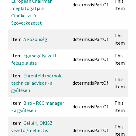
European Chairman
This
dcterms:isPartOf
meglátogatja a
Item
Cipőkészitő
Szövetkezetet
This
Item:
A közönség
dcterms:isPartOf
Item
Item:
Egy segélyezett
This
dcterms:isPartOf
felszólalása
Item
Item:
Ehrenfeld mérnök,
This
technical advisor - a
dcterms:isPartOf
Item
gyűlésen
Item:
Biró - RCC manager
This
dcterms:isPartOf
- a gyűlésen
Item
Item:
Gelléri, OKISZ
This
vezető /mellette:
dcterms:isPartOf
Item