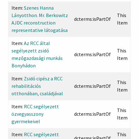
Item:
Szenes Hanna
Lányotthon. Mr. Berkowitz
This
dcterms:isPartOf
AJDC reconstruction
Item
representative látogatása
Item:
Az RCC által
segélyezett zsidó
This
dcterms:isPartOf
mezőgazdasági munkás
Item
Bonyhádon
Item:
Zsidó cipész a RCC
This
rehabilitációs
dcterms:isPartOf
Item
otthonában, családjával
Item:
RCC segélyezett
This
özvegyasszony
dcterms:isPartOf
Item
gyermekeivel
Item:
RCC segélyezett
This
dcterms:isPartOf