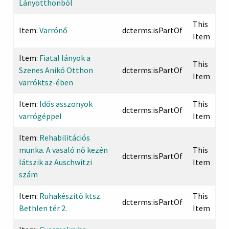
Lányotthonból
This
Item:
Varrónő
dcterms:isPartOf
Item
Item:
Fiatal lányok a
This
Szenes Anikó Otthon
dcterms:isPartOf
Item
varróktsz-ében
Item:
Idős asszonyok
This
dcterms:isPartOf
varrógéppel
Item
Item:
Rehabilitációs
munka. A vasaló nő kezén
This
dcterms:isPartOf
látszik az Auschwitzi
Item
szám
Item:
Ruhakészitő ktsz.
This
dcterms:isPartOf
Bethlen tér 2.
Item