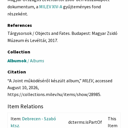
dokumentum, a
MILEV XIV-A
gyűjteményes fond
részeként.
References
Tárgysorsok / Objects and Fates. Budapest: Magyar Zsidó
Múzeum és Levéltár, 2017.
Collection
Albumok
/ A
lbums
Citation
“A Joint működéséről készült album,”
MILEV
, accessed
August 10, 2026,
https://collections.milev.hu/items/show/28985
.
Item Relations
Item:
Debrecen - Szabó
This
dcterms:isPartOf
ktsz.
Item