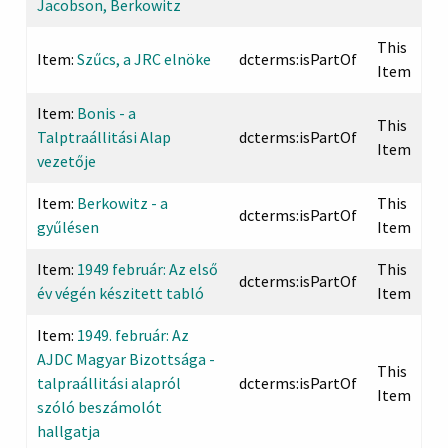
Jacobson, Berkowitz
This
Item:
Szűcs, a JRC elnöke
dcterms:isPartOf
Item
Item:
Bonis - a
This
Talptraállitási Alap
dcterms:isPartOf
Item
vezetője
Item:
Berkowitz - a
This
dcterms:isPartOf
gyűlésen
Item
Item:
1949 február: Az első
This
dcterms:isPartOf
év végén készitett tabló
Item
Item:
1949. február: Az
AJDC Magyar Bizottsága -
This
talpraállitási alapról
dcterms:isPartOf
Item
szóló beszámolót
hallgatja