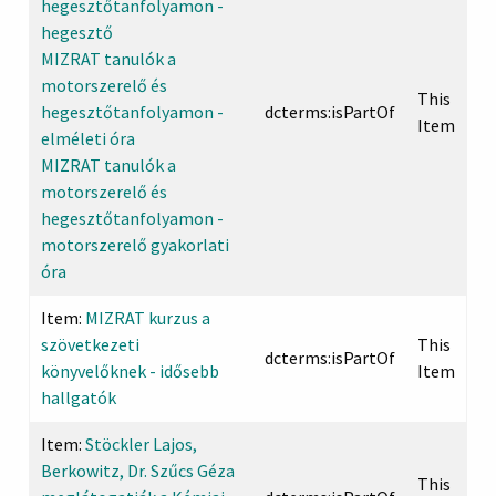
hegesztőtanfolyamon -
hegesztő
MIZRAT tanulók a
motorszerelő és
This
hegesztőtanfolyamon -
dcterms:isPartOf
Item
elméleti óra
MIZRAT tanulók a
motorszerelő és
hegesztőtanfolyamon -
motorszerelő gyakorlati
óra
Item:
MIZRAT kurzus a
szövetkezeti
This
dcterms:isPartOf
könyvelőknek - idősebb
Item
hallgatók
Item:
Stöckler Lajos,
Berkowitz, Dr. Szűcs Géza
This