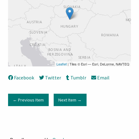
Leaflet
| Tiles © Esri — Esri, DeLorme, NAVTEQ
Facebook
Twitter
Tumblr
Email
← Previous Item
Next Item →