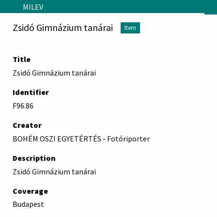
Skip to main content
MILEV
Zsidó Gimnázium tanárai
Item
Title
Zsidó Gimnázium tanárai
Identifier
F96.86
Creator
BOHÉM OSZI EGYETÉRTÉS - Fotóriporter
Description
Zsidó Gimnázium tanárai
Coverage
Budapest