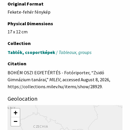
Original Format
Fekete-fehér fénykép
Physical Dimensions
17 x 12 cm
Collection
Tablók, csoportképek
/
Tableaux, groups
Citation
BOHÉM OSZI EGYETÉRTÉS - Fotóriporter, “Zsidó
Gimnázium tanárai,”
MILEV
, accessed August 8, 2026,
https://collections.milev.hu/items/show/28929
.
Geolocation
+
−